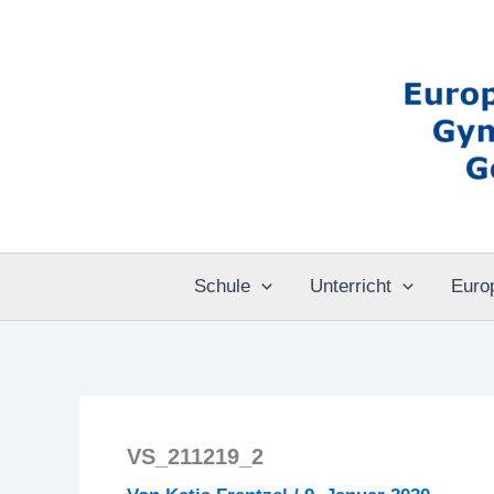
Zum
Inhalt
springen
Schule
Unterricht
Euro
VS_211219_2