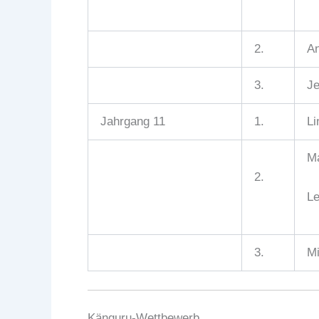
2.
An
3.
J
Jahrgang 11
1.
Li
M
2.
Le
3.
Mi
Känguru-Wettbewerb