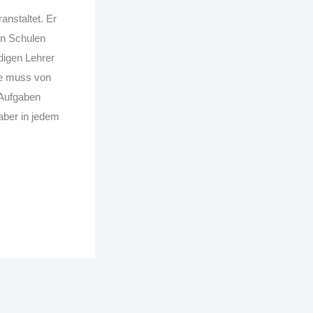
ranstaltet.
Er
an Schulen
digen Lehrer
me muss von
 Aufgaben
aber in jedem