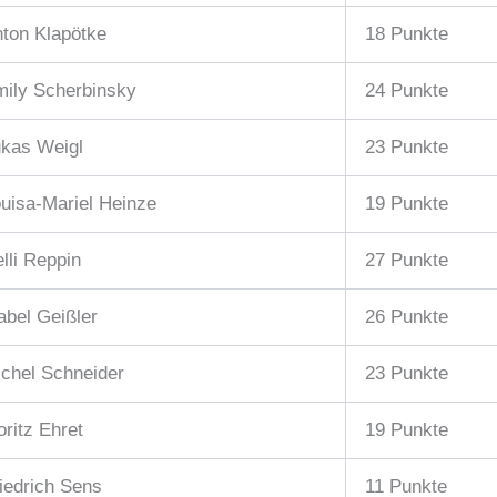
ton Klapötke
18 Punkte
ily Scherbinsky
24 Punkte
kas Weigl
23 Punkte
uisa-Mariel Heinze
19 Punkte
lli Reppin
27 Punkte
abel Geißler
26 Punkte
chel Schneider
23 Punkte
ritz Ehret
19 Punkte
iedrich Sens
11 Punkte